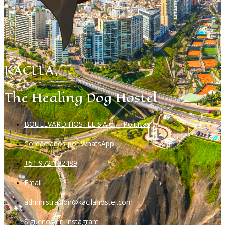
KACLLA,
The Healing Dog Hostel
BOULEVARD HOSTEL S.A.C. – Políticas
Contáctanos por WhatsApp
+51 972-192489
Email
administracion@kacllahostel.com
Síguenos en Instagram